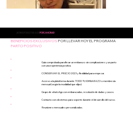
¡BONUS POR ESTAR AQUÍ
POR 24 HORAS!
BENEFICIOS EXCLUSIVOS
POR LLEVAR HOY EL PROGRAMA
PARTO POSITIVO
Guía comprobada para llevar un embarazo sin complicaciones y un parto
con una experiencia positiva.
CONSERVAR EL PRECIO 2023 y flexibilidad para empezar.
Acceso a la plataforma durante TODO TU EMBARAZO o membresía
mensual (según la modalidad que elijas)
Grupo de whatsApp con embarazadas, resolución de dudas y casos.
Contacto con obstetras para soporte durante el desarrollo del curso.
Reuniones mensuales personalizadas.